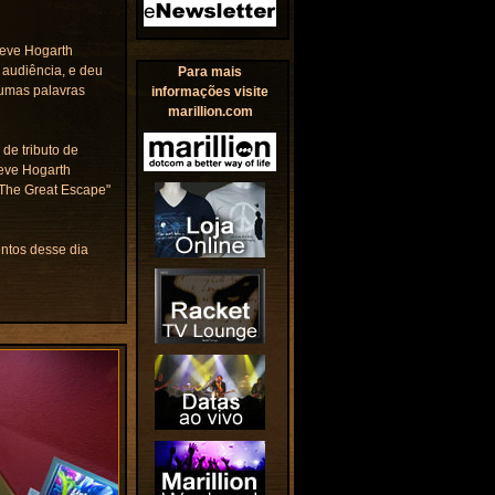
teve Hogarth
 audiência, e deu
Para mais
 umas palavras
informações visite
marillion.com
 de tributo de
teve Hogarth
 "The Great Escape"
ntos desse dia