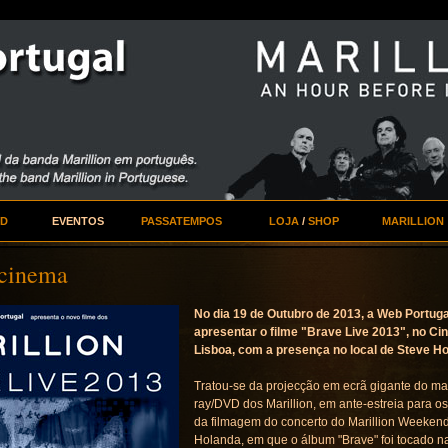
VD
EVENTOS
PASSATEMPOS
LOJA
/
SHOP
MARILLION
 cinema
No dia 19 de Outubro de 2013, a Web Portuga
apresentar o filme "Brave Live 2013", no C
Lisboa, com a presença no local de Steve H
Tratou-se da projecção em ecrã gigante do mai
ray/DVD dos Marillion, em ante-estreia para os
da filmagem do concerto do Marillion Weeken
Holanda, em que o álbum "Brave" foi tocado na