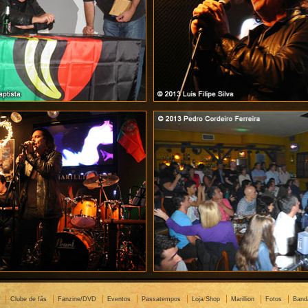
Clube de fãs
Fanzine/DVD
Eventos
Passatempos
Loja
/
Shop
Marillion
Fotos
Band