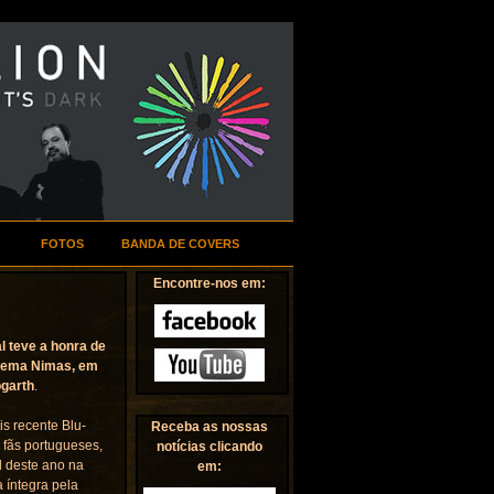
FOTOS
BANDA DE COVERS
Encontre-nos em:
l teve a honra de
inema Nimas, em
ogarth
.
s recente Blu-
Receba as nossas
 fãs portugueses,
notícias clicando
d deste ano na
em:
 íntegra pela